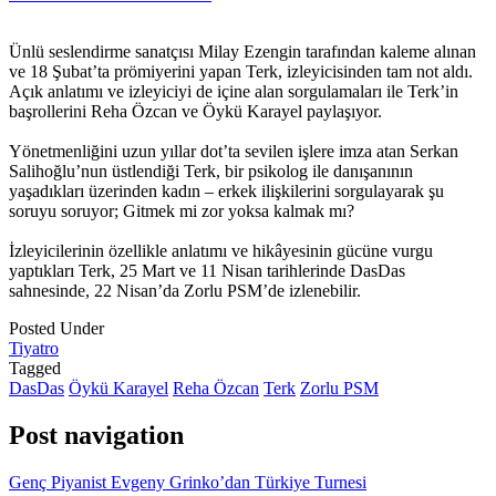
Ünlü seslendirme sanatçısı Milay Ezengin tarafından kaleme alınan
ve 18 Şubat’ta prömiyerini yapan Terk, izleyicisinden tam not aldı.
Açık anlatımı ve izleyiciyi de içine alan sorgulamaları ile Terk’in
başrollerini Reha Özcan ve Öykü Karayel paylaşıyor.
Yönetmenliğini uzun yıllar dot’ta sevilen işlere imza atan Serkan
Salihoğlu’nun üstlendiği Terk, bir psikolog ile danışanının
yaşadıkları üzerinden kadın – erkek ilişkilerini sorgulayarak şu
soruyu soruyor; Gitmek mi zor yoksa kalmak mı?
İzleyicilerinin özellikle anlatımı ve hikâyesinin gücüne vurgu
yaptıkları Terk, 25 Mart ve 11 Nisan tarihlerinde DasDas
sahnesinde, 22 Nisan’da Zorlu PSM’de izlenebilir.
Posted Under
Tiyatro
Tagged
DasDas
Öykü Karayel
Reha Özcan
Terk
Zorlu PSM
Post navigation
Genç Piyanist Evgeny Grinko’dan Türkiye Turnesi