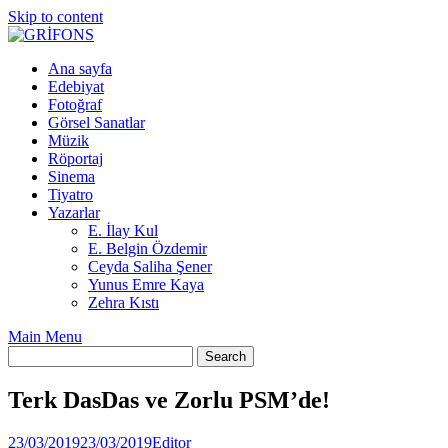
Skip to content
Ana sayfa
Edebiyat
Fotoğraf
Görsel Sanatlar
Müzik
Röportaj
Sinema
Tiyatro
Yazarlar
E. İlay Kul
E. Belgin Özdemir
Ceyda Saliha Şener
Yunus Emre Kaya
Zehra Kıstı
Main Menu
Terk DasDas ve Zorlu PSM’de!
23/03/2019
23/03/2019
Editor