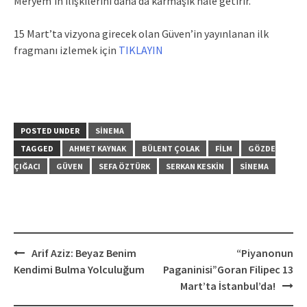
Meryem’in ilişkilerini daha da karmaşık hale getirir.
15 Mart’ta vizyona girecek olan Güven’in yayınlanan ilk
fragmanı izlemek için
TIKLAYIN
POSTED UNDER
SINEMA
TAGGED
AHMET KAYNAK
BÜLENT ÇOLAK
FILM
GÖZDE
ÇIĞACI
GÜVEN
SEFA ÖZTÜRK
SERKAN KESKIN
SINEMA
Post
Arif Aziz: Beyaz Benim
“Piyanonun
navigation
Kendimi Bulma Yolculuğum
Paganinisi”Goran Filipec 13
Mart’ta İstanbul’da!