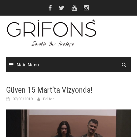
Skip
to
content
Main Menu
Güven 15 Mart’ta Vizyonda!
07/03/2019
Editor