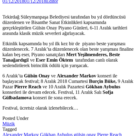
01/12/2018
01/12/2018
Editor
Tekirdağ Süleymanpaşa Belediyesi tarafından bu yıl dördüncüsü
düzenlenen ve Bisanthe Sanat Etkinlikleri kapsamında
gerçekleştirilen Gülsin Onay Piyano Günleri, 6-11 Aralık tarihleri
arasında klasik müzik severleri ağırlayacak.
Etkinlik kapsamında bu yıl ilk kez bir de piyano beste yarışması
düzenlenecek. 7 Aralık’ta düzenlenecek olan beste yarışması finaline
kalan beş eser, Piyano sanatçıları
Mert Yeşilmenderes, Beste
Tanağardıgi
l ve
Eser Emin Öktem
tarafından canlı olarak
seslendirilerek birincilik ödülü için yarışacak.
6 Aralık’ta
Gülsin Onay
ve
Alexander Markov
konseri ile
başlayacak festival; 8 Aralık 2018 Cumartesi
Burçin Büke,
9 Aralık
Pazar
Pierre Reach
ve 10 Aralık Pazartesi
Gökhan Aybulus
konserleri ile devam edecek. Festival, 11 Aralık Salı
Sofja
Gülbadamova
konseri ile sona erecek.
Festival, ücretsiz olarak izlenebilecek…
Posted Under
Müzik
Tagged
Alexander Markov
Gökhan Aybulus
gülsin onay
Pierre Reach