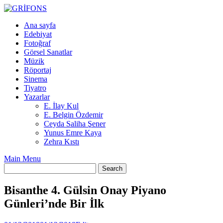
Skip
to
Ana sayfa
content
Edebiyat
Fotoğraf
Görsel Sanatlar
Müzik
Röportaj
Sinema
Tiyatro
Yazarlar
E. İlay Kul
E. Belgin Özdemir
Ceyda Saliha Şener
Yunus Emre Kaya
Zehra Kıstı
Main Menu
Bisanthe 4. Gülsin Onay Piyano
Günleri’nde Bir İlk