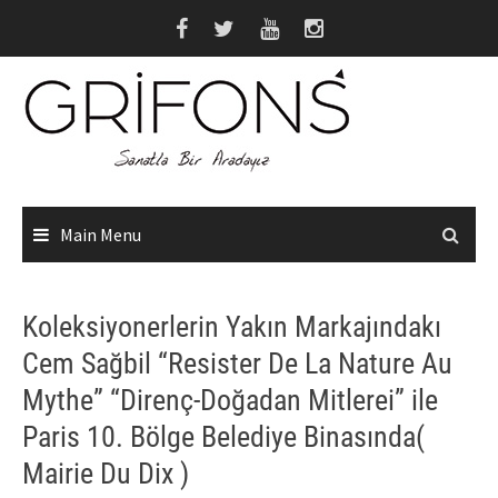
Skip
to
content
Main Menu
Koleksiyonerlerin Yakın Markajındakı
Cem Sağbil “Resister De La Nature Au
Mythe” “Direnç-Doğadan Mitlerei” ile
Paris 10. Bölge Belediye Binasında(
Mairie Du Dix )