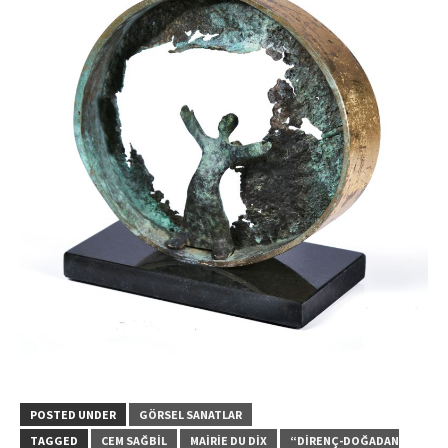
POSTED UNDER
GÖRSEL SANATLAR
TAGGED
CEM SAĞBIL
MAIRIE DU DIX
“DIRENÇ-DOĞADAN