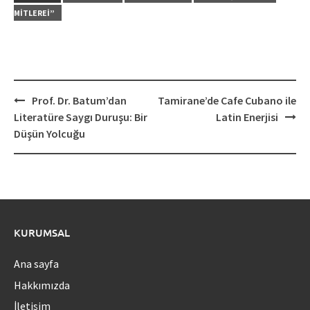
MITLEREI”
Post
Prof. Dr. Batum’dan
Tamirane’de Cafe Cubano ile
navigation
Literatüre Saygı Duruşu: Bir
Latin Enerjisi
Düşün Yolcuğu
KURUMSAL
Ana sayfa
Hakkımızda
İletişim