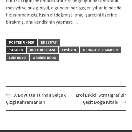
nüfuz ettiğini de anlatırlardı zira doğduğunda teni soluk
maviydi ve buz gibiydi, o günden beri geçen yıllar içinde de
hiç ısınmamıştı. Kışın eli değmişti ona, işaretini üzerine
bırakmış, onu kendisinin yapmıştı…”
POSTED UNDER
EDEBIYAT
TAGGED
BUZ EJDERHASI
EPSILON
GEORGE R. R. MARTIN
LUIS ROYO
WARNER BROS
Post
3. Boyutta Turhan Selçuk
Erol Eskici: Stratigraf Bir
navigation
Çizgi Kahramanları
Çeşit Doğa Kitabı