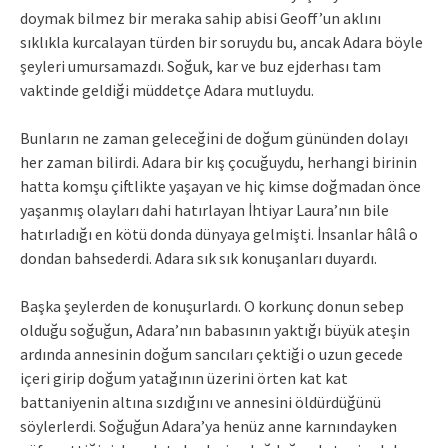
doymak bilmez bir meraka sahip abisi Geoff’un aklını
sıklıkla kurcalayan türden bir soruydu bu, ancak Adara böyle
şeyleri umursamazdı. Soğuk, kar ve buz ejderhası tam
vaktinde geldiği müddetçe Adara mutluydu.
Bunların ne zaman geleceğini de doğum gününden dolayı
her zaman bilirdi. Adara bir kış çocuğuydu, herhangi birinin
hatta komşu çiftlikte yaşayan ve hiç kimse doğmadan önce
yaşanmış olayları dahi hatırlayan İhtiyar Laura’nın bile
hatırladığı en kötü donda dünyaya gelmişti. İnsanlar hâlâ o
dondan bahsederdi. Adara sık sık konuşanları duyardı.
Başka şeylerden de konuşurlardı. O korkunç donun sebep
olduğu soğuğun, Adara’nın babasının yaktığı büyük ateşin
ardında annesinin doğum sancıları çektiği o uzun gecede
içeri girip doğum yatağının üzerini örten kat kat
battaniyenin altına sızdığını ve annesini öldürdüğünü
söylerlerdi. Soğuğun Adara’ya henüz anne karnındayken