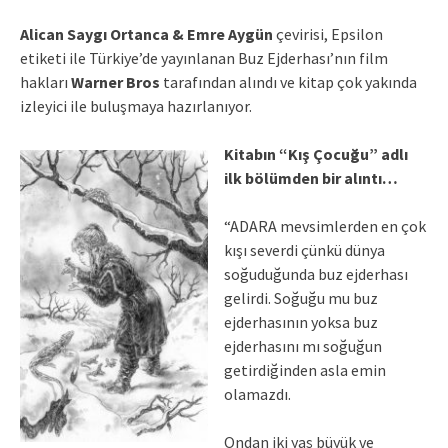
Alican Saygı Ortanca & Emre Aygün
çevirisi, Epsilon
etiketi ile Türkiye’de yayınlanan Buz Ejderhası’nın film
hakları
Warner Bros
tarafından alındı ve kitap çok yakında
izleyici ile buluşmaya hazırlanıyor.
Kitabın “Kış Çocuğu” adlı
ilk bölümden bir alıntı…
“ADARA mevsimlerden en çok
kışı severdi çünkü dünya
soğuduğunda buz ejderhası
gelirdi. Soğuğu mu buz
ejderhasının yoksa buz
ejderhasını mı soğuğun
getirdiğinden asla emin
olamazdı.
Ondan iki yaş büyük ve