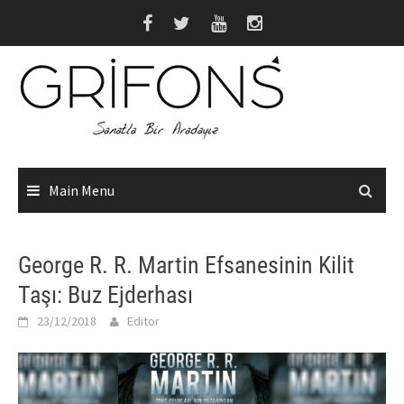
Skip
to
content
Main Menu
George R. R. Martin Efsanesinin Kilit
Taşı: Buz Ejderhası
23/12/2018
Editor