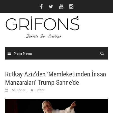
Skip
to
content
Main Menu
Rutkay Aziz’den ‘Memleketimden İnsan
Manzaraları’ Trump Sahne’de
15/11/2021
Editor