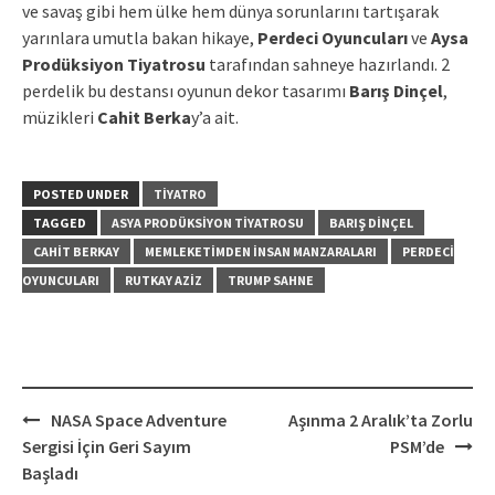
ve savaş gibi hem ülke hem dünya sorunlarını tartışarak
yarınlara umutla bakan hikaye,
Perdeci Oyuncuları
ve
Aysa
Prodüksiyon Tiyatrosu
tarafından sahneye hazırlandı. 2
perdelik bu destansı oyunun dekor tasarımı
Barış Dinçel
,
müzikleri
Cahit Berka
y’a ait.
POSTED UNDER
TIYATRO
TAGGED
ASYA PRODÜKSIYON TIYATROSU
BARIŞ DINÇEL
CAHIT BERKAY
MEMLEKETIMDEN İNSAN MANZARALARI
PERDECI
OYUNCULARI
RUTKAY AZIZ
TRUMP SAHNE
Post
NASA Space Adventure
Aşınma 2 Aralık’ta Zorlu
navigation
Sergisi İçin Geri Sayım
PSM’de
Başladı