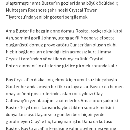
ulaştırmıştır ama Buster’ın gözleri daha büyük ödüldedir;
Muhteşem Redshore şehrindeki Crystal Tower
Tiyatrosu’nda yeni bir gösteri sergilemek.
Ama Buster ile bezgin anne domuz Rosita, rockçı oklu kirpi
Ash, samimi goril Johnny, utangaç fil Meena ve elbette
olağanüstü domuz provokatörü Gunter’dan oluşan ekibi,
hiçbir bağlantıları olmadığı için acımasız kurt Jimmy
Crystal tarafından yönetilen dünyaca ünlü Crystal
Entertainment’ın ofislerine gizlice girmek zorunda kalır.
Bay Crystal’ın dikkatini çekmek için umutsuz bir çabayla
Gunter bir anda acayip bir fikir ortaya atar. Buster da hemen
onaylar. Yeni gösterilerinde aslan rock yıldızı Clay
Calloway’in yer alacağını vaat ederler. Ama sorun şudur ki
Buster 10 yıl önce karısını kaybettikten sonra kendisini
dünyadan soyutlayan ve o günden beri hiçbir yerde
görülmeyen Clay’le hiç tanışmamıştır. Daha da kötüsü
Buster, Bay Crystal’in kendisine yalan söylenmesi yerine