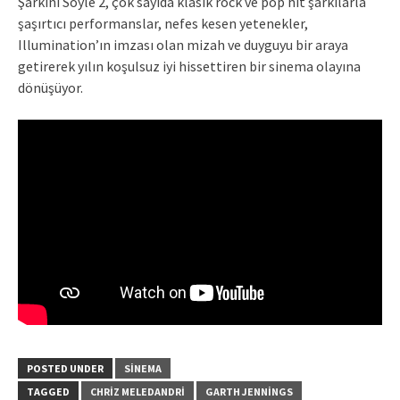
Şarkını Söyle 2, çok sayıda klasik rock ve pop hit şarkılarla
şaşırtıcı performanslar, nefes kesen yetenekler,
Illumination’ın imzası olan mizah ve duyguyu bir araya
getirerek yılın koşulsuz iyi hissettiren bir sinema olayına
dönüşüyor.
POSTED UNDER
SINEMA
TAGGED
CHRIZ MELEDANDRI
GARTH JENNINGS