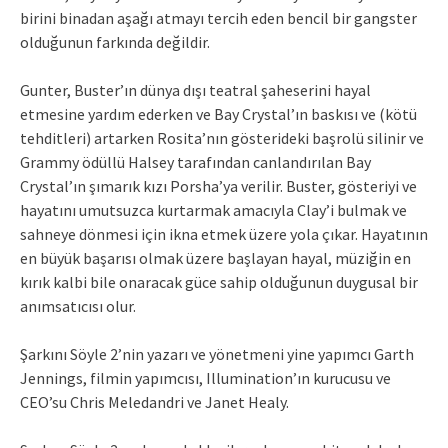
birini binadan aşağı atmayı tercih eden bencil bir gangster
olduğunun farkında değildir.
Gunter, Buster’ın dünya dışı teatral şaheserini hayal
etmesine yardım ederken ve Bay Crystal’ın baskısı ve (kötü
tehditleri) artarken Rosita’nın gösterideki başrolü silinir ve
Grammy ödüllü Halsey tarafından canlandırılan Bay
Crystal’ın şımarık kızı Porsha’ya verilir. Buster, gösteriyi ve
hayatını umutsuzca kurtarmak amacıyla Clay’i bulmak ve
sahneye dönmesi için ikna etmek üzere yola çıkar. Hayatının
en büyük başarısı olmak üzere başlayan hayal, müziğin en
kırık kalbi bile onaracak güce sahip olduğunun duygusal bir
anımsatıcısı olur.
Şarkını Söyle 2’nin yazarı ve yönetmeni yine yapımcı Garth
Jennings, filmin yapımcısı, Illumination’ın kurucusu ve
CEO’su Chris Meledandri ve Janet Healy.