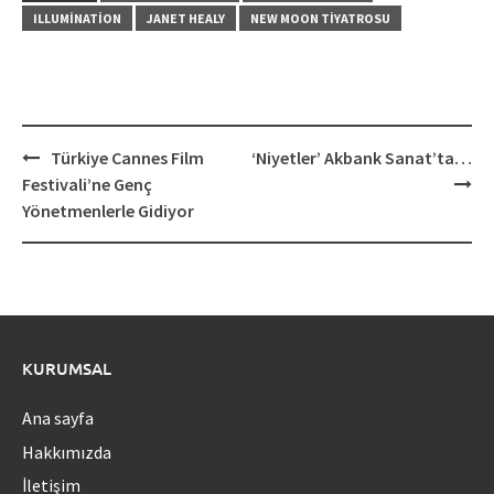
ILLUMINATION
JANET HEALY
NEW MOON TIYATROSU
Post
Türkiye Cannes Film
‘Niyetler’ Akbank Sanat’ta…
navigation
Festivali’ne Genç
Yönetmenlerle Gidiyor
KURUMSAL
Ana sayfa
Hakkımızda
İletişim