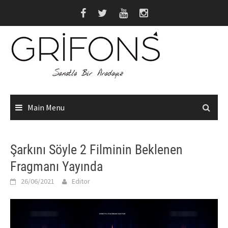
Skip
to
content
Main Menu
Şarkını Söyle 2 Filminin Beklenen
Fragmanı Yayında
26/06/2021
Editor