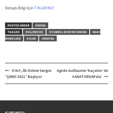
Detaylı Bilgi İçin
TIKLAYINIZ
POSTED UNDER
SINEMA
TAGGED
HOLLYWOOD
İSTANBUL MODERN SINEMA
MADS
MIKKELSEN
OSCAR
UKRAYNA
Post
O’Art, İlk Online Sergisi
Agnès Guillaume ‘Kaçalım’ ile
navigation
“ŞİMDİ 2021” Başlıyor
SANATORIUM’da!
KURUMSAL