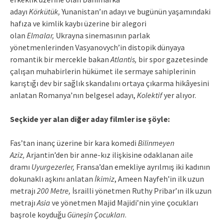
adayı
Körkütük,
Yunanistan’ın adayı ve bugünün yaşamındaki
hafıza ve kimlik kaybı üzerine bir alegori
olan
Elmalar,
Ukrayna sinemasının parlak
yönetmenlerinden Vasyanovych’in distopik dünyaya
romantik bir mercekle bakan
Atlantis,
bir spor gazetesinde
çalışan muhabirlerin hükümet ile sermaye sahiplerinin
karıştığı dev bir sağlık skandalını ortaya çıkarma hikâyesini
anlatan Romanya’nın belgesel adayı,
Kolektif
yer alıyor.
Seçkide yer alan diğer aday filmler ise şöyle:
Fas’tan inanç üzerine bir kara komedi
Bilinmeyen
Aziz,
Arjantin’den bir anne-kız ilişkisine odaklanan aile
dramı
Uyurgezerler,
Fransa’dan emekliye ayrılmış iki kadının
dokunaklı aşkını anlatan
İkimiz
, Ameen Nayfeh’in ilk uzun
metrajı
200 Metre,
İsrailli yönetmen Ruthy Pribar’ın ilk uzun
metrajı
Asia
ve yönetmen Majid Majidi’nin yine çocukları
başrole koyduğu
Güneşin Çocukları
.