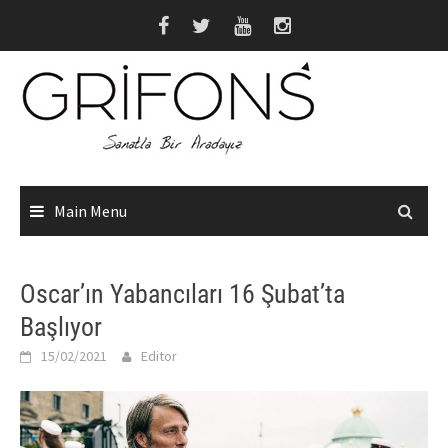
Skip
to
content
Main Menu
Oscar’ın Yabancıları 16 Şubat’ta
Başlıyor
15/02/2021
Editor