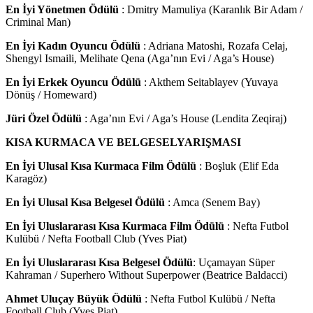
En İyi Yönetmen Ödülü
: Dmitry Mamuliya (Karanlık Bir Adam /
Criminal Man)
En İyi Kadın Oyuncu Ödülü
: Adriana Matoshi, Rozafa Celaj,
Shengyl Ismaili, Melihate Qena (Aga’nın Evi / Aga’s House)
En İyi Erkek Oyuncu Ödülü
: Akthem Seitablayev (Yuvaya
Dönüş / Homeward)
Jüri Özel Ödülü
: Aga’nın Evi / Aga’s House (Lendita Zeqiraj)
KISA KURMACA VE BELGESELYARIŞMASI
En İyi Ulusal Kısa Kurmaca Film Ödülü
: Boşluk (Elif Eda
Karagöz)
En İyi Ulusal Kısa Belgesel Ödülü
: Amca (Senem Bay)
En İyi Uluslararası Kısa Kurmaca Film Ödülü
: Nefta Futbol
Kulübü / Nefta Football Club (Yves Piat)
En İyi Uluslararası Kısa Belgesel Ödülü
: Uçamayan Süper
Kahraman / Superhero Without Superpower (Beatrice Baldacci)
Ahmet Uluçay Büyük Ödülü
: Nefta Futbol Kulübü / Nefta
Football Club (Yves Piat)