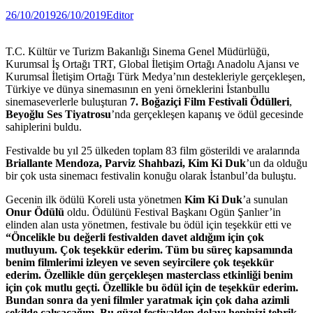
26/10/2019
26/10/2019
Editor
T.C. Kültür ve Turizm Bakanlığı Sinema Genel Müdürlüğü,
Kurumsal İş Ortağı TRT, Global İletişim Ortağı Anadolu Ajansı ve
Kurumsal İletişim Ortağı Türk Medya’nın destekleriyle gerçekleşen,
Türkiye ve dünya sinemasının en yeni örneklerini İstanbullu
sinemaseverlerle buluşturan
7. Boğaziçi Film Festivali
Ödülleri
,
Beyoğlu Ses Tiyatrosu
’nda gerçekleşen kapanış ve ödül gecesinde
sahiplerini buldu.
Festivalde bu yıl 25 ülkeden toplam 83 film gösterildi ve aralarında
Briallante Mendoza, Parviz Shahbazi, Kim Ki Duk
’un da olduğu
bir çok usta sinemacı festivalin konuğu olarak İstanbul’da buluştu.
Gecenin ilk ödülü Koreli usta yönetmen
Kim Ki Duk
’a sunulan
Onur Ödülü
oldu. Ödülünü Festival Başkanı Ogün Şanlıer’in
elinden alan usta yönetmen, festivale bu ödül için teşekkür etti ve
“Öncelikle bu değerli festivalden davet aldığım için çok
mutluyum. Çok teşekkür ederim. Tüm bu süreç kapsamında
benim filmlerimi izleyen ve seven seyircilere çok teşekkür
ederim. Özellikle dün gerçekleşen masterclass etkinliği benim
için çok mutlu geçti. Özellikle bu ödül için de teşekkür ederim.
Bundan sonra da yeni filmler yaratmak için çok daha azimli
şekilde çalışacağım. Bu güzel festivalden dolayı hepinizi tebrik