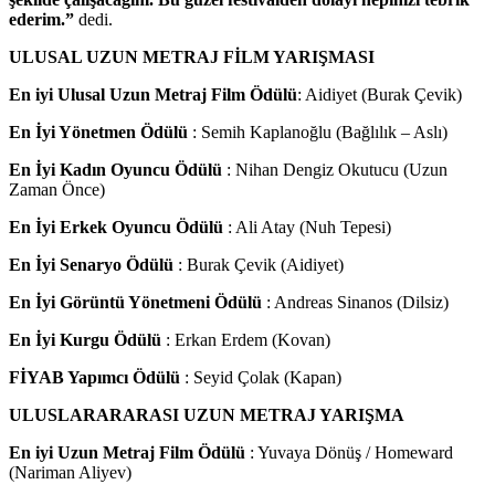
ederim.”
dedi.
ULUSAL UZUN METRAJ FİLM YARIŞMASI
En iyi Ulusal Uzun Metraj Film Ödülü
: Aidiyet (Burak Çevik)
En İyi Yönetmen Ödülü
: Semih Kaplanoğlu (Bağlılık – Aslı)
En İyi Kadın Oyuncu Ödülü
: Nihan Dengiz Okutucu (Uzun
Zaman Önce)
En İyi Erkek Oyuncu Ödülü
: Ali Atay (Nuh Tepesi)
En İyi Senaryo Ödülü
: Burak Çevik (Aidiyet)
En İyi Görüntü Yönetmeni Ödülü
: Andreas Sinanos (Dilsiz)
En İyi Kurgu Ödülü
: Erkan Erdem (Kovan)
FİYAB Yapımcı Ödülü
: Seyid Çolak (Kapan)
ULUSLARARARASI UZUN METRAJ YARIŞMA
En iyi Uzun Metraj Film Ödülü
: Yuvaya Dönüş / Homeward
(Nariman Aliyev)