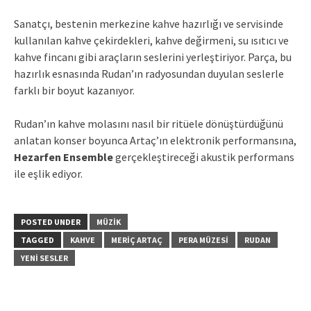
Sanatçı, bestenin merkezine kahve hazırlığı ve servisinde
kullanılan kahve çekirdekleri, kahve değirmeni, su ısıtıcı ve
kahve fincanı gibi araçların seslerini yerleştiriyor. Parça, bu
hazırlık esnasında Rudan’ın radyosundan duyulan seslerle
farklı bir boyut kazanıyor.
Rudan’ın kahve molasını nasıl bir ritüele dönüştürdüğünü
anlatan konser boyunca Artaç’ın elektronik performansına,
Hezarfen Ensemble
gerçekleştireceği akustik performans
ile eşlik ediyor.
POSTED UNDER
MÜZIK
TAGGED
KAHVE
MERIÇ ARTAÇ
PERA MÜZESI
RUDAN
YENI SESLER