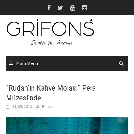
Skip
to
content
Main Menu
“Rudan’ın Kahve Molası” Pera
Müzesi’nde!
31/05/2019
Editor