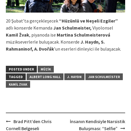
20 Şubat’ta gerçekleşecek
“Hüzünlü ve Neşeli Ezgiler”
adlı konserde Kemanda
Jan Schulmeister,
Viyolonsel
Kamil Žvak
, piyanoda ise
Martina Schulmeisterová
müzikseverlerle buluşacak. Konserde
J. Haydn, S.
Rahmaninof, A. Dvořák
’un eserleri dinleyici ile bulaşacak.
POSTED UNDER
MÜZIK
TAGGED
ALBERT LONG HALL
J. HAYDN
JAN SCHULMEISTER
KAMIL ZVAK
Post
Brad Pitt’den Chris
İnsanın Kendisiyle Narsistik
navigation
Cornell Belgeseli
Buluşması: “Selfie”