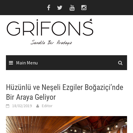
Skip
to
content
Main Menu
Hüzünlü ve Neşeli Ezgiler Boğaziçi’nde
Bir Araya Geliyor
18/02/2019
Editor