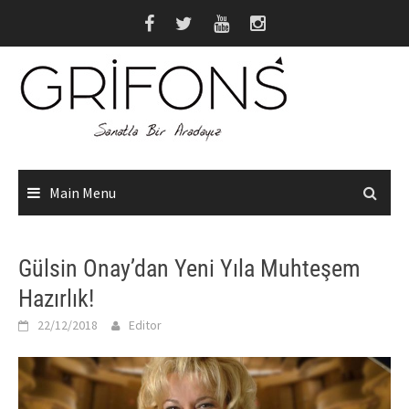
Skip
to
content
Main Menu
Gülsin Onay’dan Yeni Yıla Muhteşem
Hazırlık!
22/12/2018
Editor