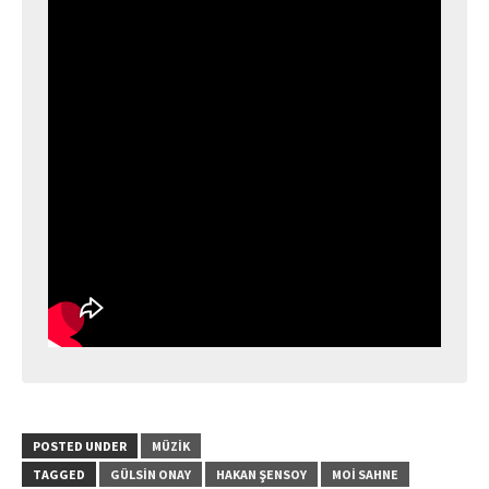
POSTED UNDER
MÜZIK
TAGGED
GÜLSIN ONAY
HAKAN ŞENSOY
MOİ SAHNE