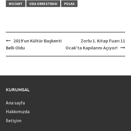
MOZART
ODA ORKESTRASI
POLKA
Post
2019’un Kültür Başkenti
Zorlu 1. Kitap Fuarı 11
navigation
Belli Oldu
Ocak’ta Kapılarını Açıyor!
KURUMSAL
Ana sayfa
Hakkımızda
İletişim