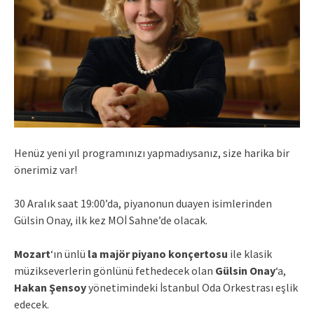
Henüz yeni yıl programınızı yapmadıysanız, size harika bir
önerimiz var!
30 Aralık saat 19:00’da, piyanonun duayen isimlerinden
Gülsin Onay, ilk kez MOİ Sahne’de olacak.
Mozart
‘ın ünlü
la majör piyano konçertosu
ile klasik
müzikseverlerin gönlünü fethedecek olan
Gülsin Onay
‘a,
Hakan Şensoy
yönetimindeki İstanbul Oda Orkestrası eşlik
edecek.