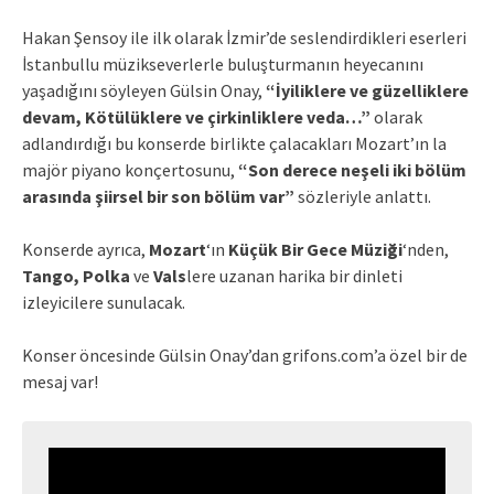
Hakan Şensoy ile ilk olarak İzmir’de seslendirdikleri eserleri
İstanbullu müzikseverlerle buluşturmanın heyecanını
yaşadığını söyleyen Gülsin Onay,
“İyiliklere ve güzelliklere
devam, Kötülüklere ve çirkinliklere veda…”
olarak
adlandırdığı bu konserde birlikte çalacakları Mozart’ın la
majör piyano konçertosunu,
“Son derece neşeli iki bölüm
arasında şiirsel bir son bölüm var”
sözleriyle anlattı.
Konserde ayrıca,
Mozart
‘ın
Küçük Bir Gece Müziği
‘nden,
Tango, Polka
ve
Vals
lere uzanan harika bir dinleti
izleyicilere sunulacak.
Konser öncesinde Gülsin Onay’dan grifons.com’a özel bir de
mesaj var!