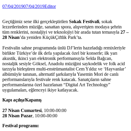
07/04/2019
07/04/2019
Editor
Geçtiğimiz sene ilki gerçekleştirilen
Sokak Festivali
, sokak
lezzetlerinden müziğe, sanattan spora, alışverişten modaya şehrin
tüm renklerini, nostaljiyi ve teknolojiyi bir arada tutan temasıyla
27 –
28 Nisan
’da yeniden KüçükÇiftlik Park’ta.
Festivalin sahne programında ünlü DJ’lerin hazırladığı remixleriyle
birlikte Türkiye’de ilk defa yapılacak özel bir konserle; ilk yarı
akustik, ikinci yarı elektronik performansıyla Selda Bağcan,
nostaljik sesiyle Göksel, Anadolu müziğini saykodelik ve folk acid
tarzıyla birleştiren multi-enstrümantalist Cem Yıldız ve ‘Hayvanlar’
albümüyle tanınan, alternatif şarkılarıyla Yasemin Mori de canlı
performanslarıyla festivale renk katacak. Sanatçıların sahne
performanslarına özel hazırlanan “Digital Art Technology”
uygulamaları, eğlenceyi ikiye katlayacak.
Kapı açılışı/Kapanış
27 Nisan Cumartesi
, 10:00-00:00
28 Nisan Pazar
, 10:00-00:00
Festival programı: