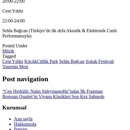
20:00-22:00
Cem Yıldız
22:00-24:00
Selda Bağcan (Türkiye’de ilk defa Akustik & Elektronik Canlı
Performansıyla)
Posted Under
Müzik
Tagged
Cem Yıldız
KüçükÇiftlik Park
Selda Bağcan
Sokak Festivali
Yasemin Mori
Post navigation
“Cep Herkülü: Naim Süleymanoğlu”ndan İlk Fragman
Borusan Quartet’in Viyana Klasikleri Son Kez Sahnede
Kurumsal
Ana sayfa
Hakkımızda
İletişim