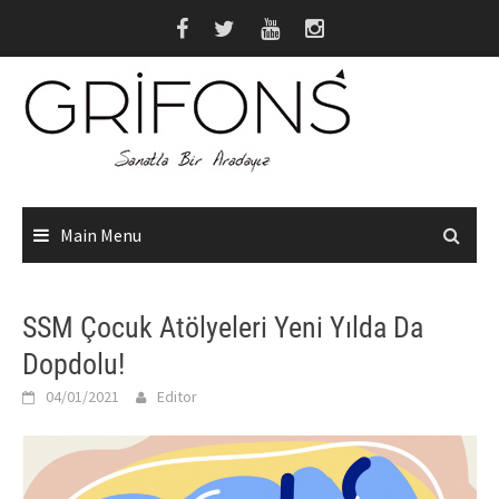
Skip
to
content
Main Menu
SSM Çocuk Atölyeleri Yeni Yılda Da
Dopdolu!
04/01/2021
Editor