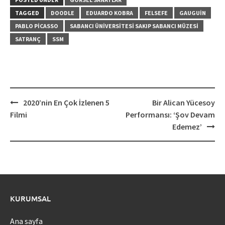
TAGGED
DOODLE
EDUARDO KOBRA
FELSEFE
GAUGUIN
PABLO PICASSO
SABANCI ÜNIVERSITESI SAKIP SABANCI MÜZESI
SATRANÇ
SSM
Post
2020’nin En Çok İzlenen 5
Bir Alican Yücesoy
navigation
Filmi
Performansı: ‘Şov Devam
Edemez’
KURUMSAL
Ana sayfa