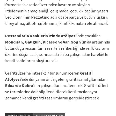
formatında eserler üzerinden kavram ve olayları
irdelemenin amaçlandığı çalışmada, çocuk kitapları yazarı
Leo Lionni’nin Pezzetino adlı kitabı parça ve bütün ilişkisi,
birey olma, ait olma/olmama, kimlik konuları ele alınacak.
Ressamlarla Renklerin İzinde Atölyesi
’nde çocuklar
Mondrian, Gauguin, Picasso
ve
Van Gogh
’un da aralarında
bulunduğu ressamların eserleri rehberliğinde renk kavramı
üzerine düşünecek, sonrasında da bu çalışmadan hareketle
kendi tablolarını oluşturacak.
Grafiti üzerine interaktif bir sunum içeren
Grafiti
Atölyesi
’nde dünyanın önde gelen grafiti sanatçılarından
Eduardo Kobra
’nın çalışmaları incelenecek. Grafiti türleri
ve terimlerine dair bilgilendirilecek katılımcılar aynı
zamanda kendi grafiti tasarımlarını gerçekleştirecek.
POSTED UNDER
GÖRSEL SANATLAR