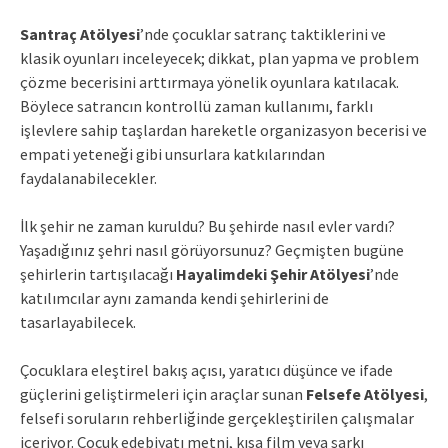
Santraç Atölyesi
’nde çocuklar satranç taktiklerini ve
klasik oyunları inceleyecek; dikkat, plan yapma ve problem
çözme becerisini arttırmaya yönelik oyunlara katılacak.
Böylece satrancın kontrollü zaman kullanımı, farklı
işlevlere sahip taşlardan hareketle organizasyon becerisi ve
empati yeteneği gibi unsurlara katkılarından
faydalanabilecekler.
İlk şehir ne zaman kuruldu? Bu şehirde nasıl evler vardı?
Yaşadığınız şehri nasıl görüyorsunuz? Geçmişten bugüne
şehirlerin tartışılacağı
Hayalimdeki Şehir Atölyesi
’nde
katılımcılar aynı zamanda kendi şehirlerini de
tasarlayabilecek.
Çocuklara eleştirel bakış açısı, yaratıcı düşünce ve ifade
güçlerini geliştirmeleri için araçlar sunan
Felsefe Atölyesi
,
felsefi soruların rehberliğinde gerçekleştirilen çalışmalar
içeriyor. Çocuk edebiyatı metni, kısa film veya şarkı