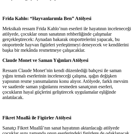
Frida Kahlo: “Hayvanlarımla Ben” Atölyesi
Meksikalı ressam Frida Kahlo’nun eserleri ile hayatının inceleneceği
atölyede, çocuklar onun sanatının rehberliğinde çalışmalar
gerçekleştirecek: Aynadan bakarak otoportrelerini yapacak, bu
otoportrede hayvan figürleri yerleştirmeyi deneyecek ve kendilerini
başka bir mekânda resmetmeye çalışacaklar.
Claude Monet ve Saman Yığınları Atölyesi
Ressam Claude Monet’nin kendi düzenlediği bahçesi ile saman
yığını temalı eserlerinin inceleneceği çalışma, ışığın değişken
yapısının resme yansımalarını konu alıyor. Atölyede, farklı mevsim
ve saatlerde saman yığınlarını resmeden sanatçının eserleri,
çocukların hayal güçlerini geliştirecek uygulamalar eşliğinde
anlatılacak.
Fikret Muall
â ile Figürler Atölyesi
Sanatçı Fikret Muallâ’nın sanat hayatının aktarılacağı atölyede
çocuklar aynı zamanda onun eserlerindeki figürlere de odaklanacak.