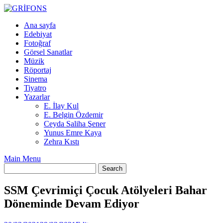
Skip
to
Ana sayfa
content
Edebiyat
Fotoğraf
Görsel Sanatlar
Müzik
Röportaj
Sinema
Tiyatro
Yazarlar
E. İlay Kul
E. Belgin Özdemir
Ceyda Saliha Şener
Yunus Emre Kaya
Zehra Kıstı
Main Menu
SSM Çevrimiçi Çocuk Atölyeleri Bahar
Döneminde Devam Ediyor