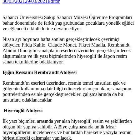
30/03/2021
29/03/2021
Editor
Sabancı Üniversitesi Sakıp Sabancı Müzesi Öğrenme Programları
bahar döneminde de farklı yaş grubundan çocuklara yönelik eğitici
ve eğlenceli etkinliklerine devam ediyor.
Nisan ayı boyunca hafta sonları gerçekleştirilecek çevrimiçi
atölyeler, Frida Kahlo, Claude Monet, Fikret Mualla, Rembrandt,
Abidin Dino gibi sanatçıların eserleri üzerinden gerçekleştirilecek
alıştırmalara ve ilk yazı biçimlerinden hiyeroglif ile Japon resim
sanatı tekniklerine odaklanıyor.
Işığın Ressamı Rembrandt Atölyesi
Rembrandt’ın eserleri üzerinden, resmin temel unsurları ışık ve
gölgenin kullanımına dair bilgi edinecek olan çocuklar, sanatçının
portrelerinden esinle gerçekleştirecekleri çalışmalarında da bu
unsurlara odaklanacaklar.
Hiyeroglif Atölyesi
İlk yazı biçimleri arasında yer alan hiyeroglif, resim ve şekillerden
oluşan bir yapıya sahiptir. Atölye çalışmasında antik Mısır
hiyerogliflerini incelenecek ve bunlardan hareketle yazıyla resmin
birleştirileceği çalışmalar yapılacak.