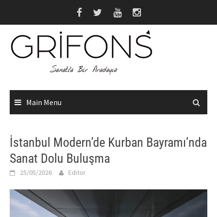
Skip
to
content
Main Menu
İstanbul Modern’de Kurban Bayramı’nda
Sanat Dolu Buluşma
25/05/2026
Editor