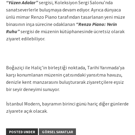
“Yüzen Adalar”
sergisi, Koleksiyon Sergi Salonu’nda
sanatseverlerle buluşmaya devam ediyor. Ayrıca dünyaca
ünlü mimar Renzo Piano tarafından tasarlanan yeni müze
binasının inşa sürecine odaklanan
“Renzo Piano: Yerin
Ruhu”
sergisi de müzenin kütüphanesinde ücretsiz olarak
ziyaret edilebiliyor.
Boğaziçi ile Haliç’in birleştiği noktada, Tarihi Yarımada’ya
karşı konumlanan müzenin çatısındaki yansıtma havuzu,
denizle kent manzarasını buluşturarak ziyaretçilere eşsiz
bir seyir deneyimi sunuyor.
İstanbul Modern, bayramın birinci günü hariç diğer günlerde
ziyarete açık olacak.
POSTED UNDER
GÖRSEL SANATLAR