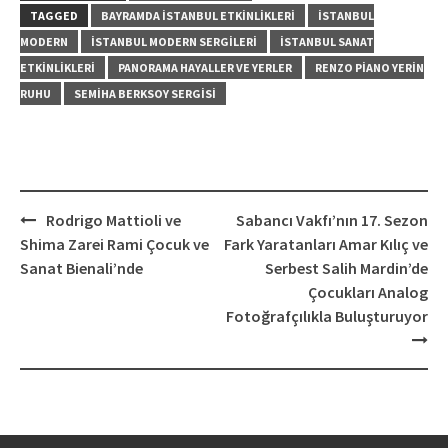
TAGGED
BAYRAMDA İSTANBUL ETKINLIKLERI
İSTANBUL
MODERN
İSTANBUL MODERN SERGILERI
İSTANBUL SANAT
ETKINLIKLERI
PANORAMA HAYALLER VE YERLER
RENZO PIANO YERIN
RUHU
SEMIHA BERKSOY SERGISI
Post
Rodrigo Mattioli ve
Sabancı Vakfı’nın 17. Sezon
navigation
Shima Zarei Rami Çocuk ve
Fark Yaratanları Amar Kılıç ve
Sanat Bienali’nde
Serbest Salih Mardin’de
Çocukları Analog
Fotoğrafçılıkla Buluşturuyor