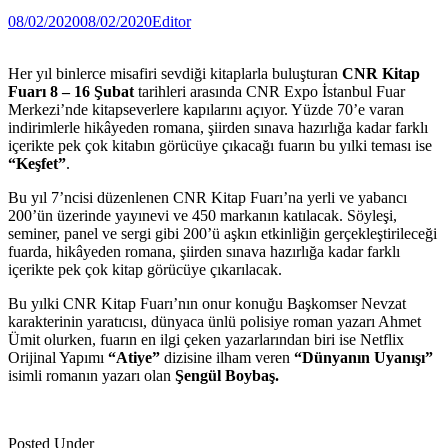
08/02/2020
08/02/2020
Editor
Her yıl binlerce misafiri sevdiği kitaplarla buluşturan
CNR Kitap
Fuarı
8 – 16 Şubat
tarihleri arasında CNR Expo İstanbul Fuar
Merkezi’nde kitapseverlere kapılarını açıyor. Yüzde 70’e varan
indirimlerle hikâyeden romana, şiirden sınava hazırlığa kadar farklı
içerikte pek çok kitabın görücüye çıkacağı fuarın bu yılki teması ise
“Keşfet”
.
Bu yıl 7’ncisi düzenlenen CNR Kitap Fuarı’na yerli ve yabancı
200’ün üzerinde yayınevi ve 450 markanın katılacak. Söyleşi,
seminer, panel ve sergi gibi 200’ü aşkın etkinliğin gerçekleştirileceği
fuarda, hikâyeden romana, şiirden sınava hazırlığa kadar farklı
içerikte pek çok kitap görücüye çıkarılacak.
Bu yılki CNR Kitap Fuarı’nın onur konuğu Başkomser Nevzat
karakterinin yaratıcısı, dünyaca ünlü polisiye roman yazarı Ahmet
Ümit olurken, fuarın en ilgi çeken yazarlarından biri ise Netflix
Orijinal Yapımı
“Atiye”
dizisine ilham veren
“Dünyanın Uyanışı”
isimli romanın yazarı olan
Şengül Boybaş.
Posted Under