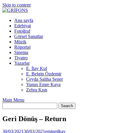
Skip to content
Ana sayfa
Edebiyat
Fotoğraf
Görsel Sanatlar
Müzik
Röportaj
Sinema
Tiyatro
Yazarlar
E. İlay Kul
E. Belgin Özdemir
Ceyda Saliha Şener
Yunus Emre Kaya
Zehra Kıstı
Main Menu
Geri Dönüş – Return
30/03/2021
30/03/2021
emineilkay