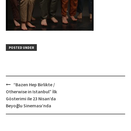
POSTED UNDER
Post
“Bazen Hep Birlikte /
navigation
Otherwise in Istanbul” İlk
Gösterimi ile 23 Nisan’da
Beyoğlu Sineması’nda