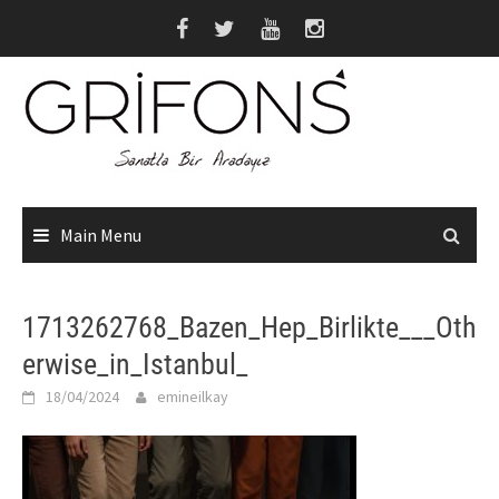
Skip
to
content
Main Menu
1713262768_Bazen_Hep_Birlikte___Oth
erwise_in_Istanbul_
18/04/2024
emineilkay