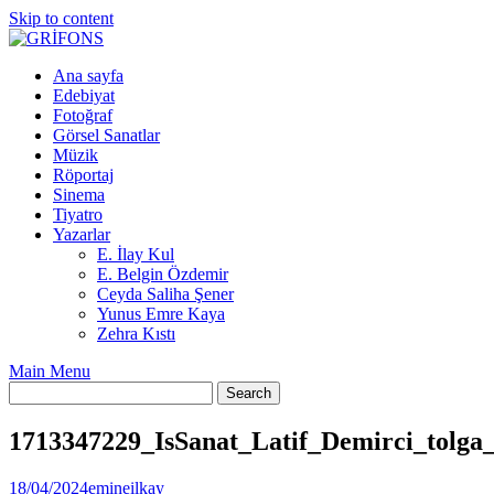
Skip to content
Ana sayfa
Edebiyat
Fotoğraf
Görsel Sanatlar
Müzik
Röportaj
Sinema
Tiyatro
Yazarlar
E. İlay Kul
E. Belgin Özdemir
Ceyda Saliha Şener
Yunus Emre Kaya
Zehra Kıstı
Main Menu
1713347229_IsSanat_Latif_Demirci_tolga
18/04/2024
emineilkay