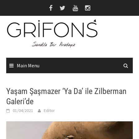
Skip
to
content
Main Menu
Yaşam Şaşmazer ‘Ya Da’ ile Zilberman
Galeri’de
01/04/2021
Editor