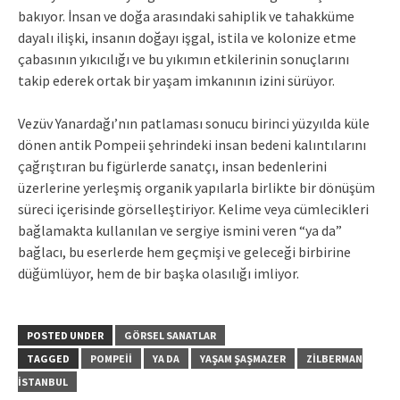
bakıyor. İnsan ve doğa arasındaki sahiplik ve tahakküme
dayalı ilişki, insanın doğayı işgal, istila ve kolonize etme
çabasının yıkıcılığı ve bu yıkımın etkilerinin sonuçlarını
takip ederek ortak bir yaşam imkanının izini sürüyor.
Vezüv Yanardağı’nın patlaması sonucu birinci yüzyılda küle
dönen antik Pompeii şehrindeki insan bedeni kalıntılarını
çağrıştıran bu figürlerde sanatçı, insan bedenlerini
üzerlerine yerleşmiş organik yapılarla birlikte bir dönüşüm
süreci içerisinde görselleştiriyor. Kelime veya cümlecikleri
bağlamakta kullanılan ve sergiye ismini veren “ya da”
bağlacı, bu eserlerde hem geçmişi ve geleceği birbirine
düğümlüyor, hem de bir başka olasılığı imliyor.
POSTED UNDER
GÖRSEL SANATLAR
TAGGED
POMPEII
YA DA
YAŞAM ŞAŞMAZER
ZILBERMAN
İSTANBUL