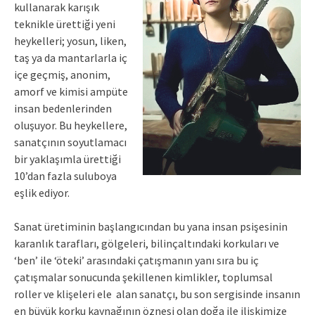
kullanarak karışık
teknikle ürettiği yeni
heykelleri; yosun, liken,
taş ya da mantarlarla iç
içe geçmiş, anonim,
amorf ve kimisi ampüte
insan bedenlerinden
oluşuyor. Bu heykellere,
sanatçının soyutlamacı
bir yaklaşımla ürettiği
10’dan fazla suluboya
eşlik ediyor.
Sanat üretiminin başlangıcından bu yana insan psişesinin
karanlık tarafları, gölgeleri, bilinçaltındaki korkuları ve
‘ben’ ile ‘öteki’ arasındaki çatışmanın yanı sıra bu iç
çatışmalar sonucunda şekillenen kimlikler, toplumsal
roller ve klişeleri ele alan sanatçı, bu son sergisinde insanın
en büyük korku kaynağının öznesi olan doğa ile ilişkimize