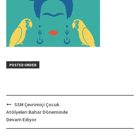
POSTED UNDER
Post
SSM Çevrimiçi Çocuk
navigation
Atölyeleri Bahar Döneminde
Devam Ediyor